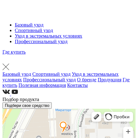
Базовый уход
Спортивный уход
Уход в экстремальных условиях
Профессиональный уход
Где купить
Базовый уход
Спортивный уход
Уход в экстремальных
условиях
Профессиональный уход
О бренде
Продукция
Где
купить
Полезная информация
Контакты
Подбор продукта
Подбери свое средство