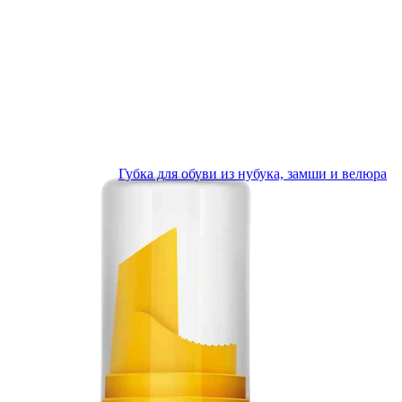
дународные эксперты, текущие поставщики.
ях