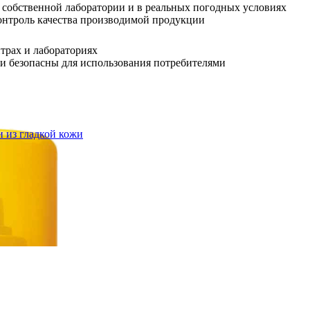
ртнерами: научно-исследовательские центры, лаборатории, меж
ания в собственной лаборатории и в реальных погодных услови
трогий контроль качества производимой продукции
трах и лабораториях
каты и безопасны для использования потребителями
и из гладкой кожи