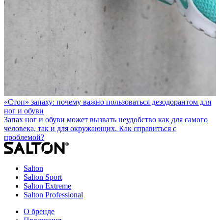
«Стоп» запаху: почему важно пользоваться дезодорантом для
ног и обуви
Запах ног и обуви может вызвать неудобство как для самого
человека, так и для окружающих. Как справиться с
проблемой?
Salton
Salton Sport
Salton Extreme
Salton Professional
О бренде