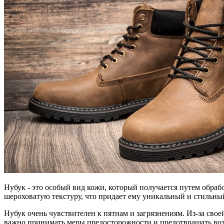
Нубук - это особый вид кожи, который получается путем обраб
шероховатую текстуру, что придает ему уникальный и стильный
Нубук очень чувствителен к пятнам и загрязнениям. Из-за сво
важно принимать меры предосторожности и предотвращать возн