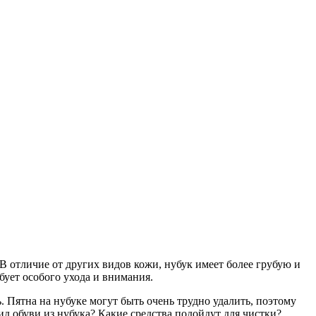
В отличие от других видов кожи, нубук имеет более грубую и
ебует особого ухода и внимания.
. Пятна на нубуке могут быть очень трудно удалить, поэтому
 обуви из нубука? Какие средства подойдут для чистки?