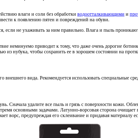
ействию влаги и соли без обработки
водоотталкивающими
и
про
ривести к появлению пятен и повреждений на обуви.
я, если не ухаживать за ним правильно. Влага и пыль проникают
твие неминуемо приводит к тому, что даже очень дорогие ботин
вью из нубука, чтобы сохранить ее в хорошем состоянии на прот
его внешнего вида. Рекомендуется использовать специальные сре
увь. Сначала удалите все пыль и грязь с поверхности кожи. Обл
с тремя основными задачами. Латунно-ворсовая сторона очищает 
мает ворс, предупреждая его склеивание и придавая материалу е