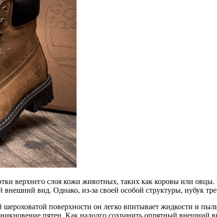
отки верхнего слоя кожи животных, таких как коровы или овцы. 
 внешний вид. Однако, из-за своей особой структуры, нубук тр
ей шероховатой поверхности он легко впитывает жидкости и пыль
икновение пятен. Как надолго сохранить опрятный внешний вид