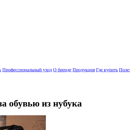
х
Профессиональный уход
О бренде
Продукция
Где купить
Поле
за обувью из нубука