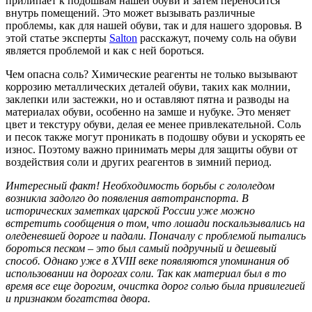
прилипает к подошвам нашей обуви и затем переносится
внутрь помещений. Это может вызывать различные
проблемы, как для нашей обуви, так и для нашего здоровья. В
этой статье эксперты
Salton
расскажут, почему соль на обуви
является проблемой и как с ней бороться.
Чем опасна соль? Химические реагенты не только вызывают
коррозию металлических деталей обуви, таких как молнии,
заклепки или застежки, но и оставляют пятна и разводы на
материалах обуви, особенно на замше и нубуке. Это меняет
цвет и текстуру обуви, делая ее менее привлекательной. Соль
и песок также могут проникать в подошву обуви и ускорять ее
износ. Поэтому важно принимать меры для защиты обуви от
воздействия соли и других реагентов в зимний период.
Интересный факт! Необходимость борьбы с гололедом
возникла задолго до появления автотранспорта. В
исторических заметках царской России уже можно
встретить сообщения о том, что лошади поскальзывались на
оледеневшей дороге и падали. Поначалу с проблемой пытались
бороться песком – это был самый подручный и дешевый
способ. Однако уже в XVIII веке появляются упоминания об
использовании на дорогах соли. Так как материал был в то
время все еще дорогим, очистка дорог солью была привилегией
и признаком богатства двора.