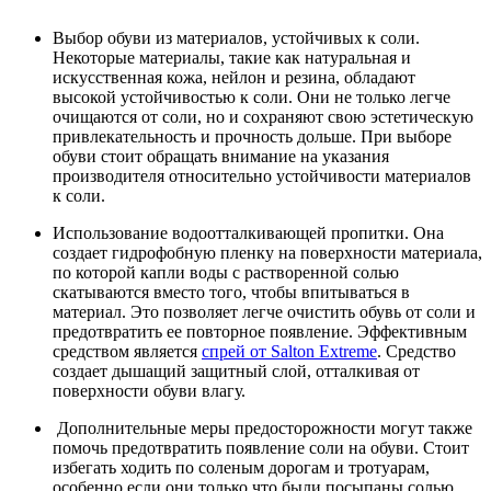
Выбор обуви из материалов, устойчивых к соли
.
Некоторые материалы, такие как натуральная и
искусственная кожа, нейлон и резина, обладают
высокой устойчивостью к соли. Они не только легче
очищаются от соли, но и сохраняют свою эстетическую
привлекательность и прочность дольше. При выборе
обуви стоит обращать внимание на указания
производителя относительно устойчивости материалов
к соли.
Использование водоотталкивающей пропитки
. Она
создает гидрофобную пленку на поверхности материала,
по которой капли воды с растворенной солью
скатываются вместо того, чтобы впитываться в
материал. Это позволяет легче очистить обувь от соли и
предотвратить ее повторное появление. Эффективным
средством является
спрей от Salton
Extreme
. Средство
создает дышащий защитный слой, отталкивая от
поверхности обуви влагу.
Дополнительные меры предосторожности
могут также
помочь предотвратить появление соли на обуви. Стоит
избегать ходить по соленым дорогам и тротуарам,
особенно если они только что были посыпаны солью.