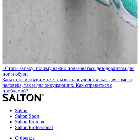
«Стоп» запаху: почему важно пользоваться дезодорантом для
ног и обуви
Запах ног и обуви может вызвать неудобство как для самого
человека, так и для окружающих. Как справиться с
проблемой?
Salton
Salton Sport
Salton Extreme
Salton Professional
О бренде