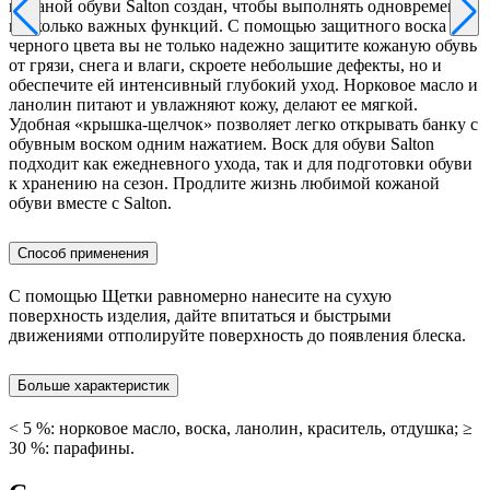
кожаной обуви Salton создан, чтобы выполнять одновременно
несколько важных функций. С помощью защитного воска
черного цвета вы не только надежно защитите кожаную обувь
от грязи, снега и влаги, скроете небольшие дефекты, но и
обеспечите ей интенсивный глубокий уход. Норковое масло и
ланолин питают и увлажняют кожу, делают ее мягкой.
Удобная «крышка-щелчок» позволяет легко открывать банку с
обувным воском одним нажатием. Воск для обуви Salton
подходит как ежедневного ухода, так и для подготовки обуви
к хранению на сезон. Продлите жизнь любимой кожаной
обуви вместе с Salton.
Способ применения
С помощью Щетки равномерно нанесите на сухую
поверхность изделия, дайте впитаться и быстрыми
движениями отполируйте поверхность до появления блеска.
Больше характеристик
< 5 %: норковое масло, воска, ланолин, краситель, отдушка; ≥
30 %: парафины.