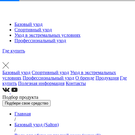
Базовый уход
Спортивный уход
Уход в экстремальных условиях
Профессиональный уход
Где купить
Базовый уход
Спортивный уход
Уход в экстремальных
условиях
Профессиональный уход
О бренде
Продукция
Где
купить
Полезная информация
Контакты
Подбор продукта
Подбери свое средство
Главная
/
Базовый уход (Salton)
/